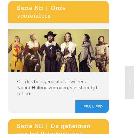
Serie NH | Onze
voorouders
Ontdek hoe generaties inwoners
Noord-Holland vormden, van steentijd
tot nu.
LEES MEER
Serie NH | De geheimen
van het Palmhoutwrak