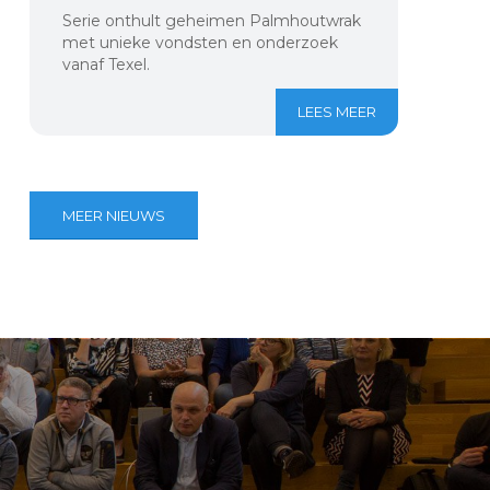
Serie onthult geheimen Palmhoutwrak
met unieke vondsten en onderzoek
vanaf Texel.
LEES MEER
MEER NIEUWS