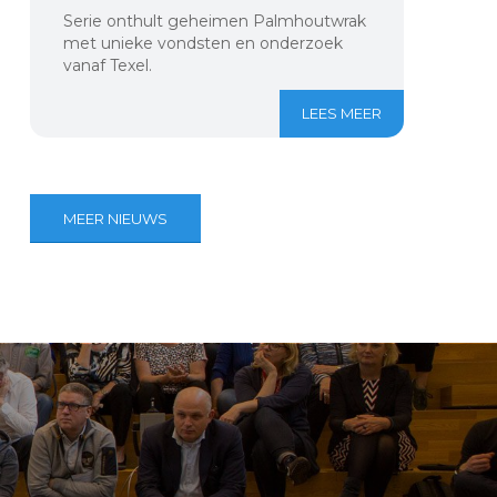
Serie onthult geheimen Palmhoutwrak
met unieke vondsten en onderzoek
vanaf Texel.
LEES MEER
MEER NIEUWS