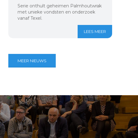
Serie onthult geheimen Palmhoutwrak
met unieke vondsten en onderzoek
vanaf Texel.
LEES MEER
MEER NIEUWS