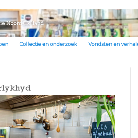
ie Noord-Holland
doen
Collectie en onderzoek
Vondsten en verhal
rlykhyd