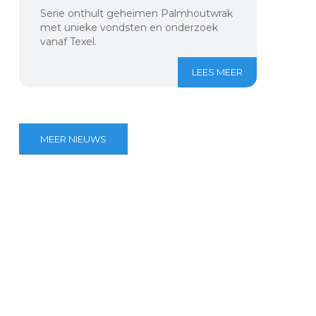
Serie onthult geheimen Palmhoutwrak
met unieke vondsten en onderzoek
vanaf Texel.
LEES MEER
MEER NIEUWS