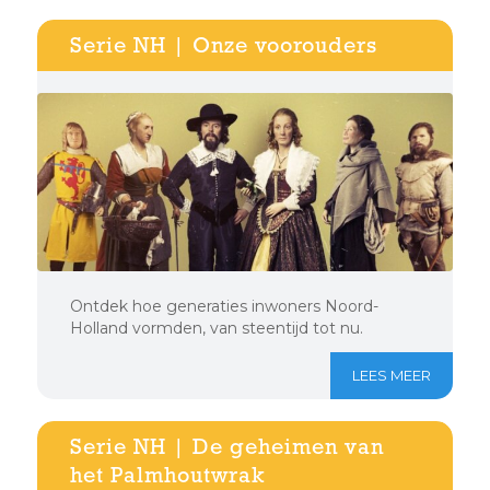
Serie NH | Onze voorouders
Ontdek hoe generaties inwoners Noord-
Holland vormden, van steentijd tot nu.
LEES MEER
Serie NH | De geheimen van
het Palmhoutwrak