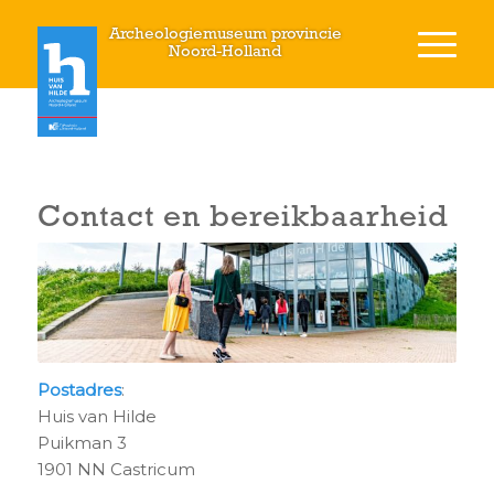
Archeologiemuseum provincie
Noord-Holland
Contact en bereikbaarheid
Postadres
:
Huis van Hilde
Puikman 3
1901 NN Castricum