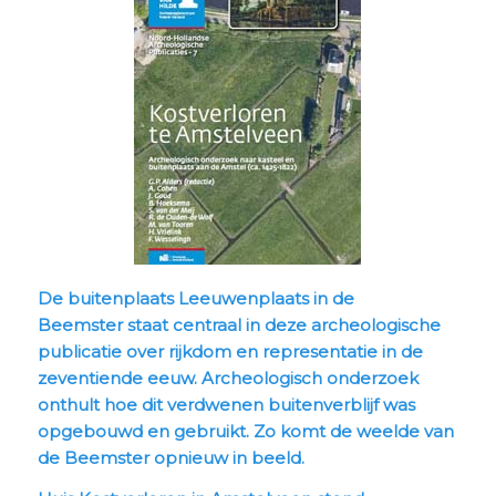
De buitenplaats Leeuwenplaats in de
Beemster staat centraal in deze archeologische
publicatie over rijkdom en representatie in de
zeventiende eeuw. Archeologisch onderzoek
onthult hoe dit verdwenen buitenverblijf was
opgebouwd en gebruikt. Zo komt de weelde van
de Beemster opnieuw in beeld.