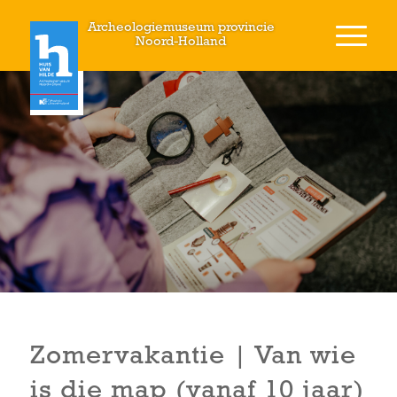
Archeologiemuseum provincie
Noord-Holland
Zomervakantie | Van wie
is die map (vanaf 10 jaar)