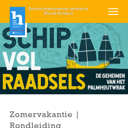
Archeologiemuseum provincie
Noord-Holland
Zomervakantie |
Rondleiding