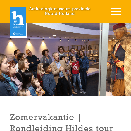
Archeologiemuseum provincie
Noord-Holland
Zomervakantie |
Rondleiding Hildes tour