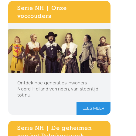
Serie NH | Onze
voorouders
Ontdek hoe generaties inwoners
Noord-Holland vormden, van steentijd
tot nu.
LEES MEER
Serie NH | De geheimen
van het Palmhoutwrak