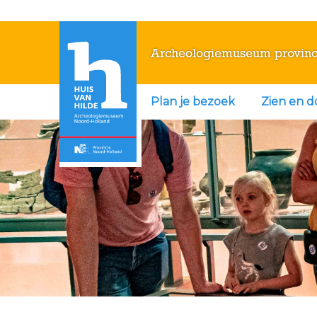
Archeologiemuseum provinc
Plan je bezoek
Zien en 