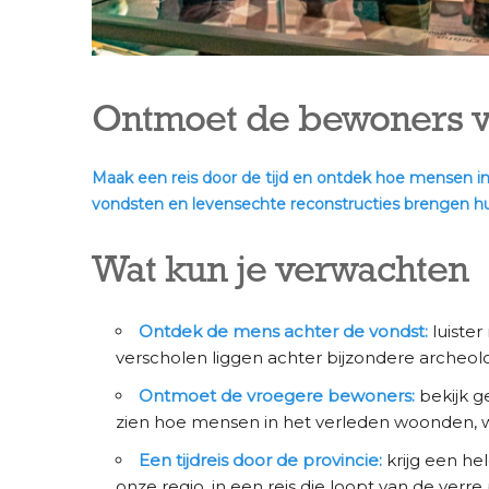
Ontmoet de bewoners v
Maak een reis door de tijd en ontdek hoe mensen i
vondsten en levensechte reconstructies brengen hu
Wat kun je verwachten
Ontdek de mens achter de vondst:
luister
verscholen liggen achter bijzondere archeol
Ontmoet de vroegere bewoners:
bekijk ge
zien hoe mensen in het verleden woonden, w
Een tijdreis door de provincie:
krijg een he
onze regio, in een reis die loopt van de verre