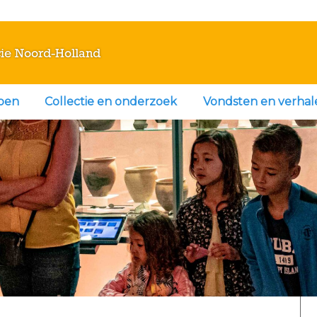
ie Noord-Holland
doen
Collectie en onderzoek
Vondsten en verhal