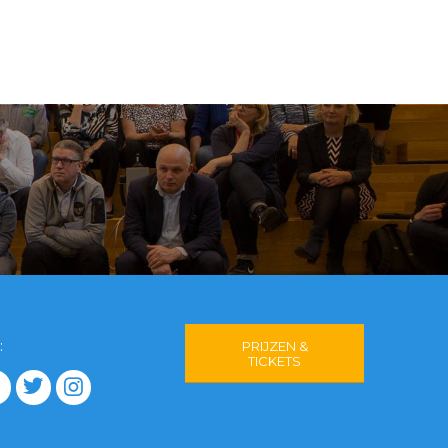
:
PRIJZEN &
TICKETS