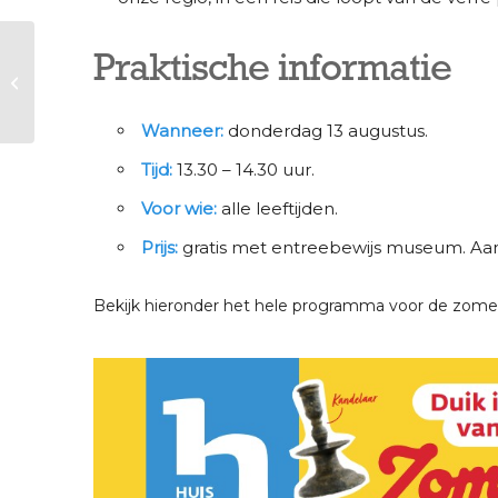
Praktische informatie
Zomervakantie |
Rondleiding Hildes
tour door de tijd
Wanneer:
donderdag 13 augustus.
Tijd:
13.30 – 14.30 uur.
Voor wie:
alle leeftijden.
Prijs:
gratis met entreebewijs museum. Aan
Bekijk hieronder het hele programma voor de zomerv