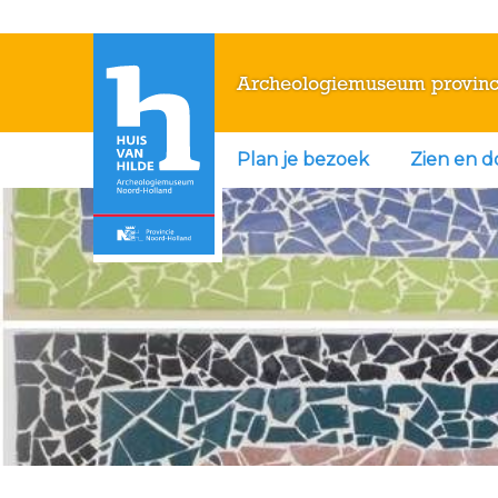
Archeologiemuseum provinc
Plan je bezoek
Zien en 