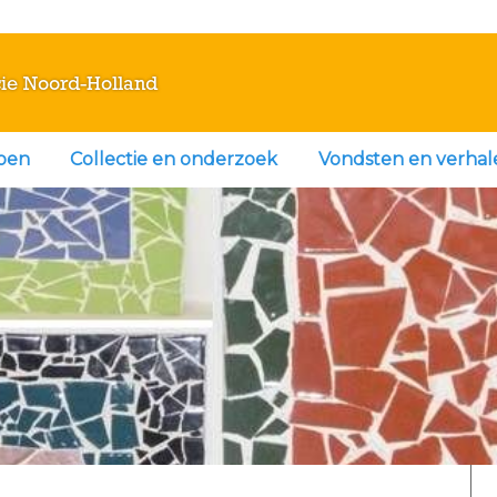
ie Noord-Holland
doen
Collectie en onderzoek
Vondsten en verhal