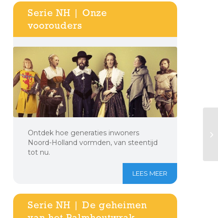
Serie NH | Onze
voorouders
Ontdek hoe generaties inwoners
Noord-Holland vormden, van steentijd
tot nu.
LEES MEER
Serie NH | De geheimen
van het Palmhoutwrak