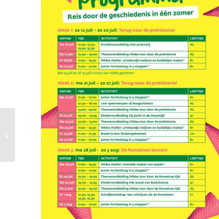
Zomervakantie |
Middeleeuwen:
Kinderrondleiding
Het geheim van de
Friese Ko...