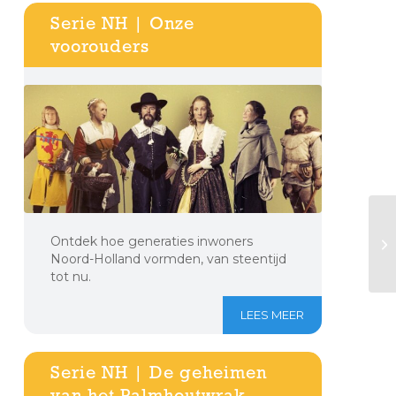
Serie NH | Onze
voorouders
Ontdek hoe generaties inwoners
Noord-Holland vormden, van steentijd
tot nu.
LEES MEER
Serie NH | De geheimen
van het Palmhoutwrak