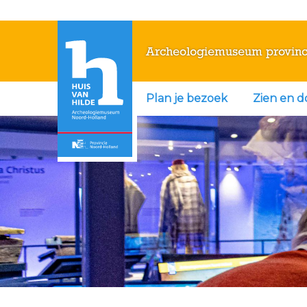
Archeologiemuseum provinc
Plan je bezoek
Zien en 