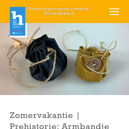
Archeologiemuseum provincie
Noord-Holland
Zomervakantie |
Prehistorie: Armbandje