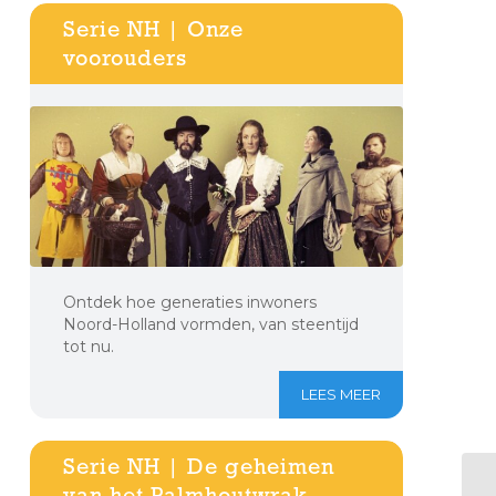
Serie NH | Onze
voorouders
Ontdek hoe generaties inwoners
Noord-Holland vormden, van steentijd
tot nu.
LEES MEER
Serie NH | De geheimen
van het Palmhoutwrak