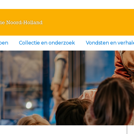
ie Noord-Holland
doen
Collectie en onderzoek
Vondsten en verhal