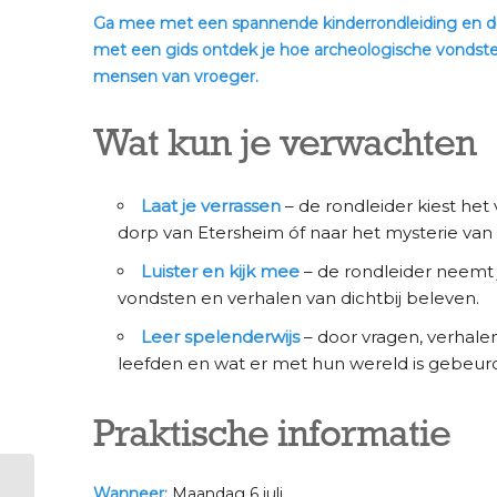
Ga mee met een spannende kinderrondleiding en dui
met een gids ontdek je hoe archeologische vondste
mensen van vroeger.
Wat kun je verwachten
Laat je verrassen
– de rondleider kiest he
dorp van Etersheim óf naar het mysterie van
Luister en kijk mee
– de rondleider neemt j
vondsten en verhalen van dichtbij beleven.
Leer spelenderwijs
– door vragen, verhale
leefden en wat er met hun wereld is gebeurd
Praktische informatie
Wanneer:
Maandag 6 juli.