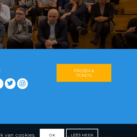
:
PRIJZEN &
TICKETS
k van cookies.
OK
LEES MEER