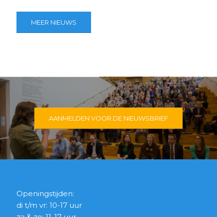
MEER NIEUWS
AANMELDEN VOOR DE NIEUWSBRIEF
Openingstijden:
di t/m vr: 10-17 uur
za & zo: 11-17 uur