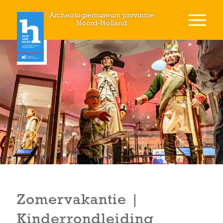
Archeologiemuseum provincie
Noord-Holland
Zomervakantie |
Kinderrondleiding