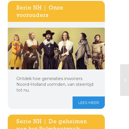
Serie NH | Onze
voorouders
Ontdek hoe generaties inwoners
Noord-Holland vormden, van steentijd
tot nu.
LEES MEER
Serie NH | De geheimen
van het Palmhoutwrak