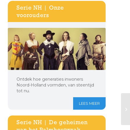
Serie NH | Onze
voorouders
Ontdek hoe generaties inwoners
Noord-Holland vormden, van steentijd
tot nu.
LEES MEER
Serie NH | De geheimen
van het Palmhoutwrak