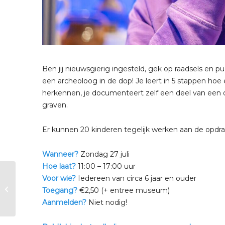
Ben jij nieuwsgierig ingesteld, gek op raadsels en puz
een archeoloog in de dop! Je leert in 5 stappen hoe 
herkennen, je documenteert zelf een deel van een op
graven.
Er kunnen 20 kinderen tegelijk werken aan de opdra
Wanneer?
Zondag 27 juli
Hoe laat?
11:00 – 17:00 uur
Zomervakantie |
Voor wie?
Iedereen van circa 6 jaar en ouder
Junior archeoloog in
Toegang?
€2,50 (+ entree museum)
5 stappen
Aanmelden?
Niet nodig!