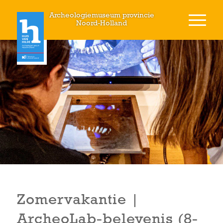
Archeologiemuseum provincie
Noord-Holland
Zomervakantie |
ArcheoLab-belevenis (8-