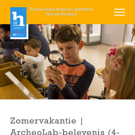
Archeologiemuseum provincie
Noord-Holland
Zomervakantie |
ArcheoLab-belevenis (4-