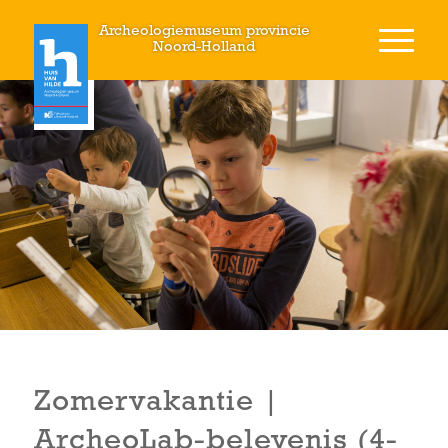
Archeologiemuseum provincie
Noord-Holland
Zomervakantie |
ArcheoLab-belevenis (4-