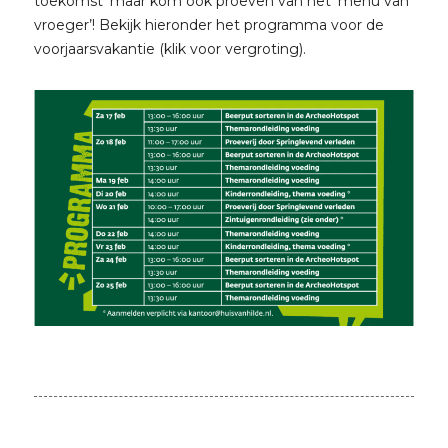
toekomst’ maar kom ook proeven van het ‘menu van
vroeger’! Bekijk hieronder het programma voor de
voorjaarsvakantie (klik voor vergroting).