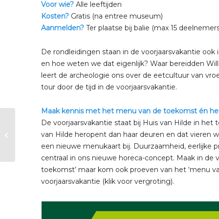
Voor wie?
Alle leeftijden
Kosten?
Gratis (na entree museum)
Aanmelden?
Ter plaatse bij balie (max 15 deelnemers
De rondleidingen staan in de voorjaarsvakantie ook
en hoe weten we dat eigenlijk? Waar bereidden Wil
leert de archeologie ons over de eetcultuur van vroe
tour door de tijd in de voorjaarsvakantie.
Maak kennis met het menu van de toekomst én het
De voorjaarsvakantie staat bij Huis van Hilde in h
Voorjaarsvakantie |
van Hilde heropent dan haar deuren en dat vieren we 
Themarondleiding
voeding
een nieuwe menukaart bij. Duurzaamheid, eerlijke pro
centraal in ons nieuwe horeca-concept. Maak in de 
toekomst’ maar kom ook proeven van het ‘menu van
voorjaarsvakantie (klik voor vergroting).