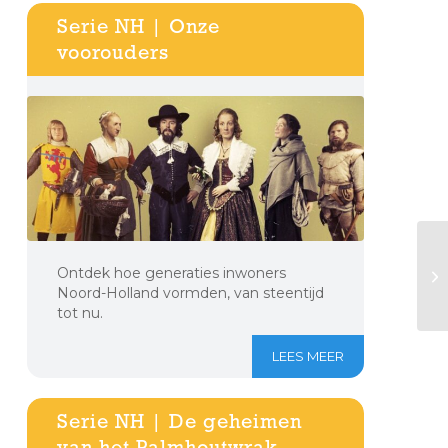
Serie NH | Onze
voorouders
Ontdek hoe generaties inwoners
Noord-Holland vormden, van steentijd
tot nu.
LEES MEER
Serie NH | De geheimen
van het Palmhoutwrak