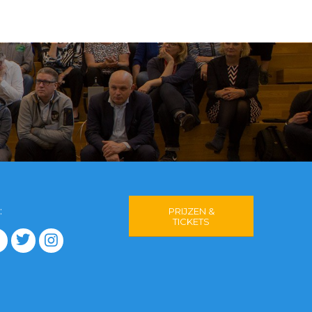
:
PRIJZEN &
TICKETS