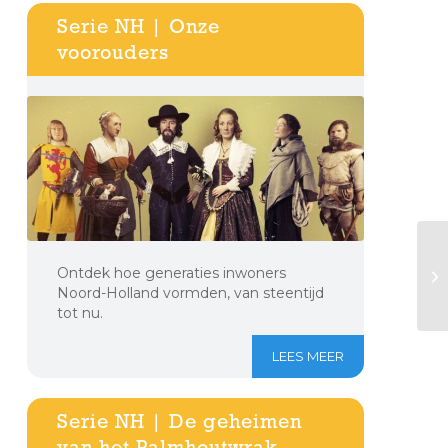
Serie NH | Onze
voorouders
Ontdek hoe generaties inwoners
Noord-Holland vormden, van steentijd
tot nu.
LEES MEER
Serie NH | De geheimen
van het Palmhoutwrak