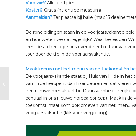
Voor wie?
Alle leeftijden
Kosten?
Gratis (na entree museum)
Aanmelden?
Ter plaatse bij balie (max 15 deelnemers
De rondleidingen staan in de voorjaarsvakantie ook
en hoe weten we dat eigenlijk? Waar bereidden Wil
leert de archeologie ons over de eetcultuur van vroe
tour door de tijd in de voorjaarsvakantie.
Maak kennis met het menu van de toekomst én het
De voorjaarsvakantie staat bij Huis van Hilde in h
Voorjaarsvakantie |
van Hilde heropent dan haar deuren en dat vieren we 
Themarondleiding
voeding
een nieuwe menukaart bij. Duurzaamheid, eerlijke pro
centraal in ons nieuwe horeca-concept. Maak in de 
toekomst’ maar kom ook proeven van het ‘menu van
voorjaarsvakantie (klik voor vergroting).