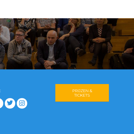
:
PRIJZEN &
TICKETS