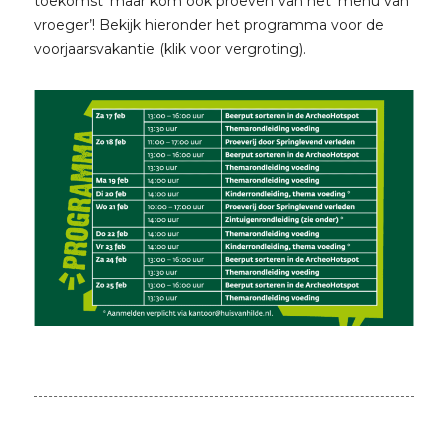
toekomst’ maar kom ook proeven van het ‘menu van
vroeger’! Bekijk hieronder het programma voor de
voorjaarsvakantie (klik voor vergroting).