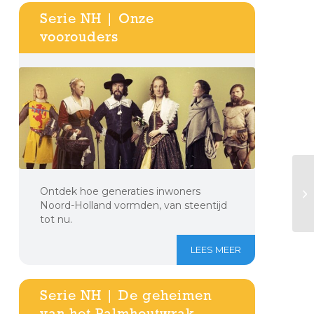
Serie NH | Onze
voorouders
Ontdek hoe generaties inwoners
Noord-Holland vormden, van steentijd
tot nu.
LEES MEER
Serie NH | De geheimen
van het Palmhoutwrak