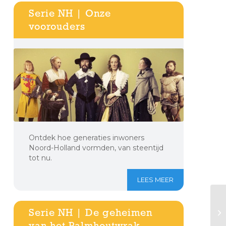
Serie NH | Onze
voorouders
Ontdek hoe generaties inwoners
Noord-Holland vormden, van steentijd
tot nu.
LEES MEER
Serie NH | De geheimen
van het Palmhoutwrak