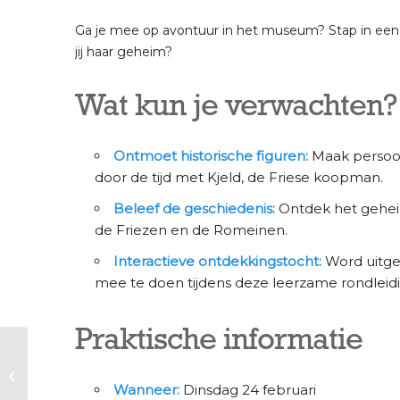
Ga je mee op avontuur in het museum? Stap in een a
jij haar geheim?
Wat kun je verwachten?
Ontmoet historische figuren:
Maak persoon
door de tijd met Kjeld, de Friese koopman.
Beleef de geschiedenis:
Ontdek het geheim 
de Friezen en de Romeinen.
Interactieve ontdekkingstocht:
Word uitged
mee te doen tijdens deze leerzame rondleidi
Praktische informatie
Voorjaarsvakantie |
Kindercollege
‘Archeologie in jouw
Wanneer:
Dinsdag 24 februari