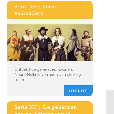
Serie NH | Onze
voorouders
Ontdek hoe generaties inwoners
Noord-Holland vormden, van steentijd
tot nu.
LEES MEER
Serie NH | De geheimen
van het Palmhoutwrak