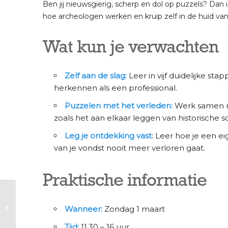
Ben jij nieuwsgierig, scherp en dol op puzzels? Dan 
hoe archeologen werken en kruip zelf in de huid van
Wat kun je verwachten
Zelf aan de slag:
Leer in vijf duidelijke st
herkennen als een professional.
Puzzelen met het verleden:
Werk samen m
zoals het aan elkaar leggen van historische s
Leg je ontdekking vast:
Leer hoe je een eig
van je vondst nooit meer verloren gaat.
Praktische informatie
Voorjaarsvakantie |
Wandeling langs de
Wanneer:
Zondag 1 maart
Atlantikwall en 1799
met John Heidem...
Tijd:
11.30 – 16 uur