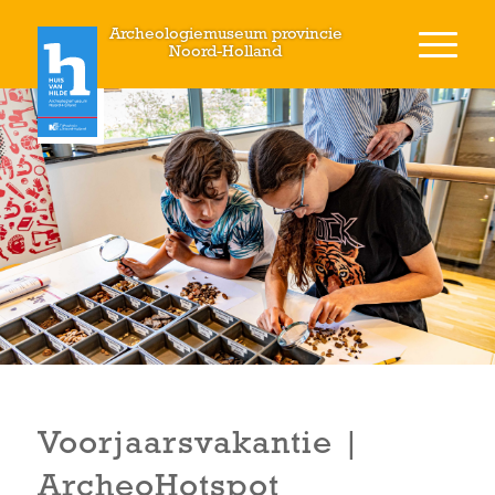
Archeologiemuseum provincie
Noord-Holland
Voorjaarsvakantie |
ArcheoHotspot