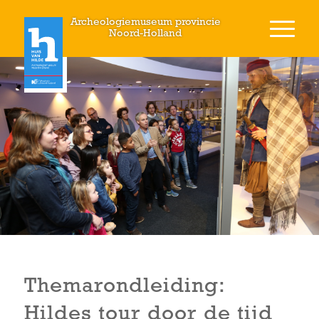
Archeologiemuseum provincie
Noord-Holland
Themarondleiding:
Hildes tour door de tijd