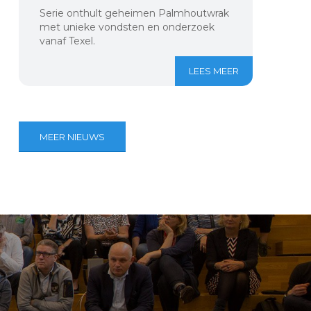
Serie onthult geheimen Palmhoutwrak
met unieke vondsten en onderzoek
vanaf Texel.
LEES MEER
MEER NIEUWS