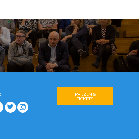
:
PRIJZEN &
TICKETS