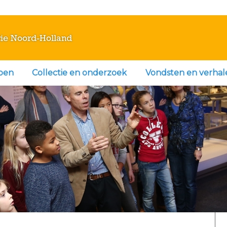
ie Noord-Holland
doen
Collectie en onderzoek
Vondsten en verhal