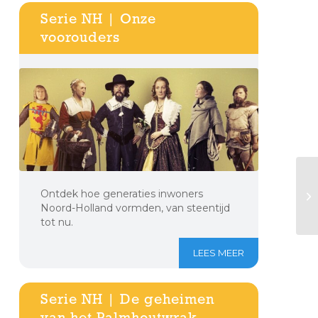
Serie NH | Onze
voorouders
Ontdek hoe generaties inwoners
Noord-Holland vormden, van steentijd
tot nu.
LEES MEER
Serie NH | De geheimen
van het Palmhoutwrak