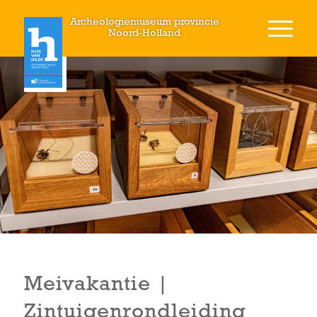
Archeologiemuseum provincie
Noord-Holland
Meivakantie |
Zintuigenrondleiding