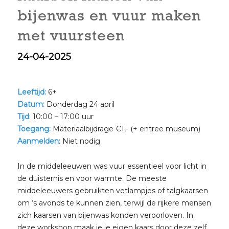
bijenwas en vuur maken
met vuursteen
24-04-2025
Leeftijd:
6+
Datum:
Donderdag 24 april
Tijd
: 10:00 – 17:00 uur
Toegang:
Materiaalbijdrage €1,- (+ entree museum)
Aanmelden
: Niet nodig
In de middeleeuwen was vuur essentieel voor licht in
de duisternis en voor warmte. De meeste
middeleeuwers gebruikten vetlampjes of talgkaarsen
om ‘s avonds te kunnen zien, terwijl de rijkere mensen
zich kaarsen van bijenwas konden veroorloven.
In
deze workshop maak je je eigen kaars door deze zelf