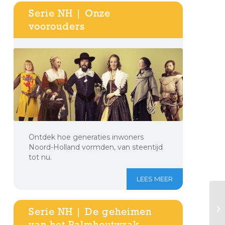
Serie NH | Onze
voorouders
Ontdek hoe generaties inwoners
Noord-Holland vormden, van steentijd
tot nu.
LEES MEER
Serie NH | De geheimen
van het Palmhoutwrak