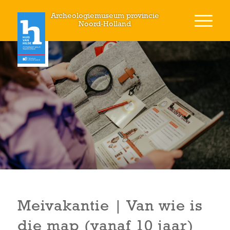
Archeologiemuseum provincie
Noord-Holland
Meivakantie | Van wie is
die map (vanaf 10 jaar)