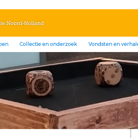
ie Noord-Holland
doen
Collectie en onderzoek
Vondsten en verhal