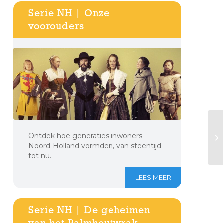
Serie NH | Onze
voorouders
Ontdek hoe generaties inwoners
Noord-Holland vormden, van steentijd
tot nu.
LEES MEER
Serie NH | De geheimen
van het Palmhoutwrak