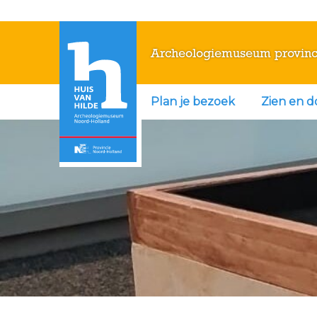
Archeologiemuseum provinc
Plan je bezoek
Zien en 