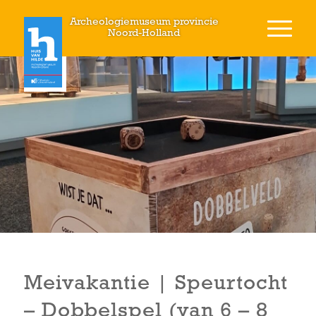
Archeologiemuseum provincie
Noord-Holland
Meivakantie | Speurtocht
– Dobbelspel (van 6 – 8