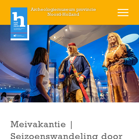
Archeologiemuseum provincie
Noord-Holland
Meivakantie |
Seizoenswandeling door