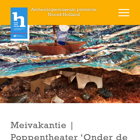
Archeologiemuseum provincie
Noord-Holland
Meivakantie |
Poppentheater ‘Onder de