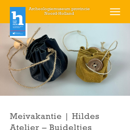
Archeologiemuseum provincie
Noord-Holland
Meivakantie | Hildes
Atelier – Buideltjes