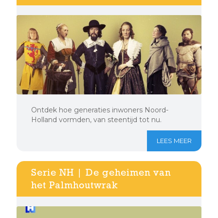
Ontdek hoe generaties inwoners Noord-
Holland vormden, van steentijd tot nu.
LEES MEER
Serie NH | De geheimen van
het Palmhoutwrak