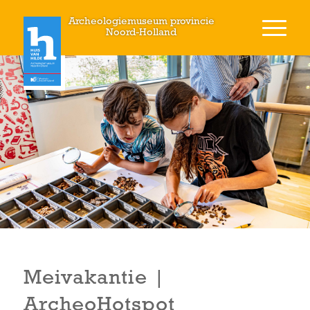
Archeologiemuseum provincie
Noord-Holland
Meivakantie |
ArcheoHotspot