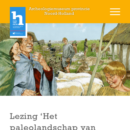
Archeologiemuseum provincie
Noord-Holland
Lezing ‘Het
paleolandschap van