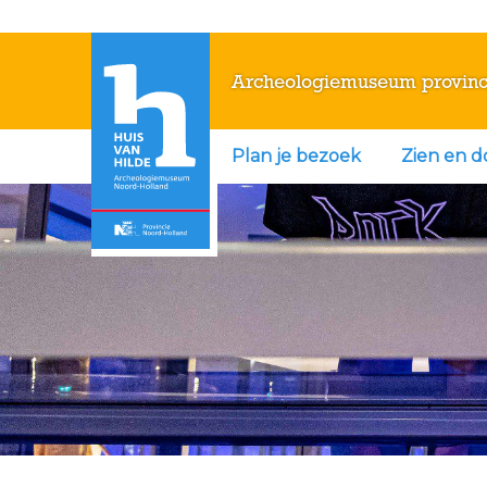
Archeologiemuseum provinc
Plan je bezoek
Zien en 