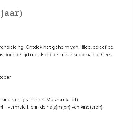
jaar)
rondleiding! Ontdek het geheim van Hilde, beleef de
is door de tijd met Kjeld de Friese koopman of Cees
tober
r kinderen, gratis met Museumkaart)
nl – vermeld hierin de na(a)m(en) van kind(eren),