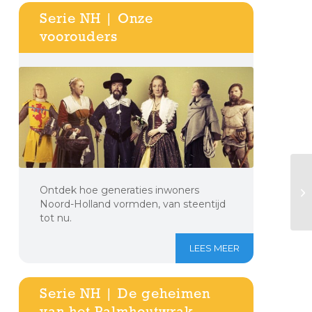
Serie NH | Onze
voorouders
Ontdek hoe generaties inwoners
Noord-Holland vormden, van steentijd
tot nu.
LEES MEER
Serie NH | De geheimen
van het Palmhoutwrak