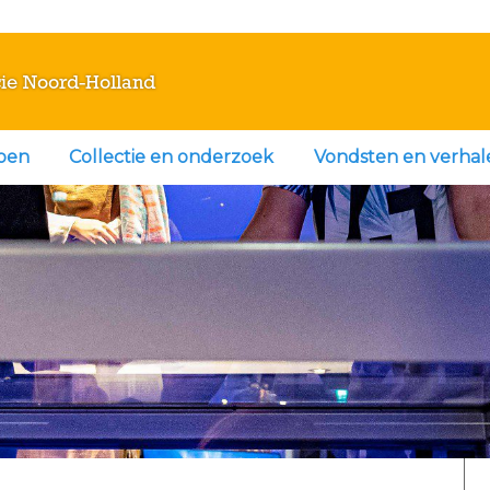
ie Noord-Holland
doen
Collectie en onderzoek
Vondsten en verhal