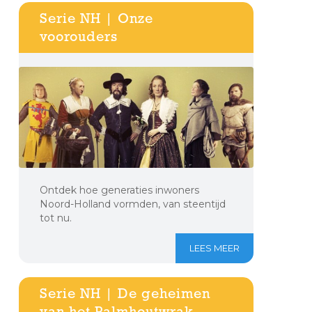
Serie NH | Onze
voorouders
Ontdek hoe generaties inwoners
Noord-Holland vormden, van steentijd
tot nu.
LEES MEER
Serie NH | De geheimen
van het Palmhoutwrak