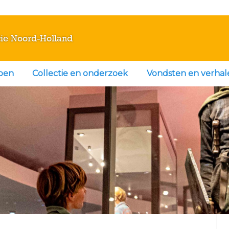
ie Noord-Holland
doen
Collectie en onderzoek
Vondsten en verhal