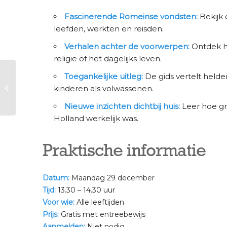
Fascinerende Romeinse vondsten:
Bekijk 
leefden, werkten en reisden.
Verhalen achter de voorwerpen:
Ontdek ho
religie of het dagelijks leven.
Kerstvakantie | Hildes
Toegankelijke uitleg:
De gids vertelt helde
Atelier –
kinderen als volwassenen.
Wensbuideltjes
maken
Nieuwe inzichten dichtbij huis:
Leer hoe gr
Holland werkelijk was.
Praktische informatie
Datum:
Maandag 29 december
Tijd:
13.30 – 14.30 uur
Voor wie:
Alle leeftijden
Prijs:
Gratis met entreebewijs
Aanmelden:
Niet nodig