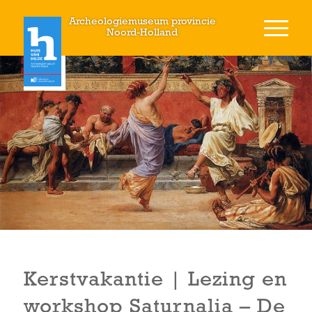
Archeologiemuseum provincie
Noord-Holland
Kerstvakantie | Lezing en
workshop Saturnalia – De