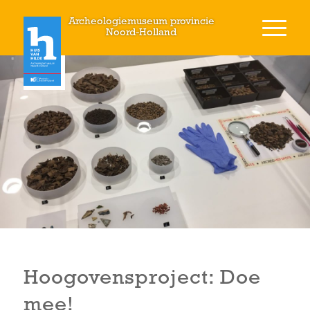
Archeologiemuseum provincie
Noord-Holland
Hoogovensproject: Doe
mee!