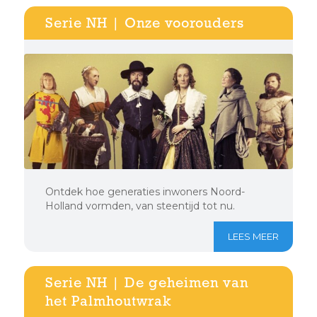
Serie NH | Onze voorouders
Ontdek hoe generaties inwoners Noord-
Holland vormden, van steentijd tot nu.
LEES MEER
Serie NH | De geheimen van
het Palmhoutwrak