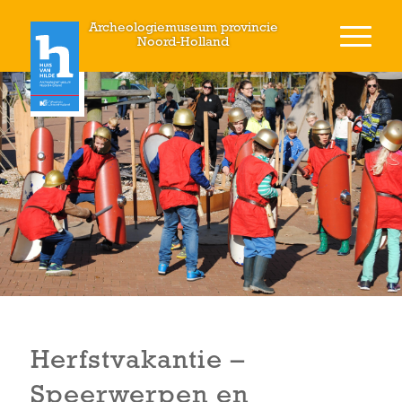
Archeologiemuseum provincie
Noord-Holland
Herfstvakantie –
Speerwerpen en