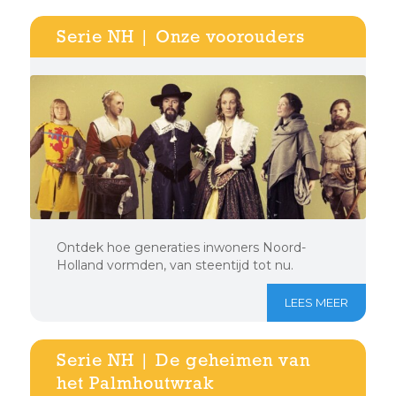
Serie NH | Onze voorouders
Ontdek hoe generaties inwoners Noord-
Holland vormden, van steentijd tot nu.
LEES MEER
Serie NH | De geheimen van
het Palmhoutwrak