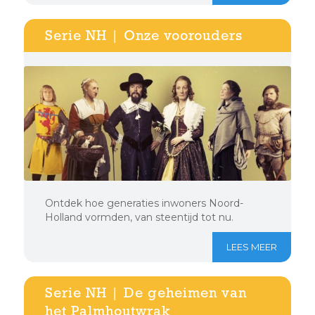
Serie NH | Onze voorouders
Ontdek hoe generaties inwoners Noord-
Holland vormden, van steentijd tot nu.
LEES MEER
Serie NH | De geheimen van
het Palmhoutwrak