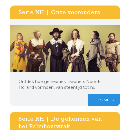
Serie NH | Onze voorouders
Ontdek hoe generaties inwoners Noord-
Holland vormden, van steentijd tot nu.
LEES MEER
Serie NH | De geheimen van
het Palmhoutwrak